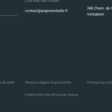
Contactez nous:
348 Chem. de l
contact@aixponentielle.fr
Ventabren
s de vente
Mentions légales Aixponentielle
Politique de conf
Création Site WordPress
par iSoluce