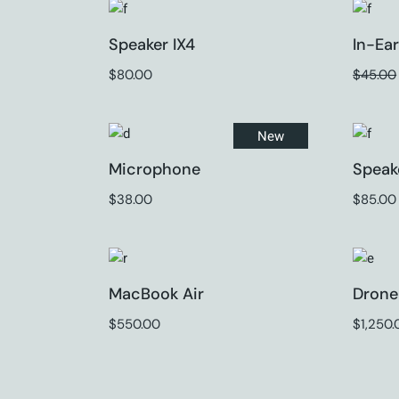
Speaker IX4
In-Ear
$
80.00
$
45.00
Le
Le
prix
prix
initial
actuel
était :
est :
$45.00.
$25.00.
New
Microphone
Speak
$
38.00
$
85.00
MacBook Air
Drone
$
550.00
$
1,250.