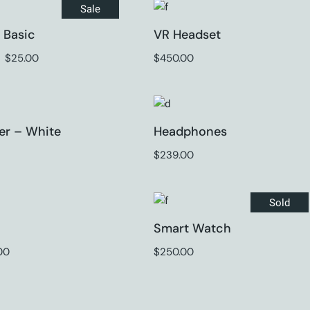
Sale
 Basic
VR Headset
$
25.00
$
450.00
er – White
Headphones
$
239.00
Sold
Smart Watch
00
$
250.00