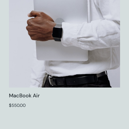
MacBook Air
$
550.00