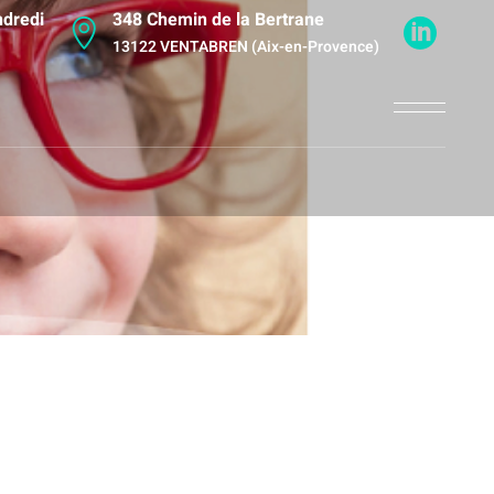
ndredi
348 Chemin de la Bertrane
13122 VENTABREN (Aix-en-Provence)