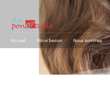
Accueil
Votre besoin
Nous sommes
Faire décoller mon business
Accélérer et maîtriser ma croissance
Pérenniser et/ou réinventer mon
business
Lancer et propulser ma startup
Direction commerciale externalisée
et/ou en temps partagé