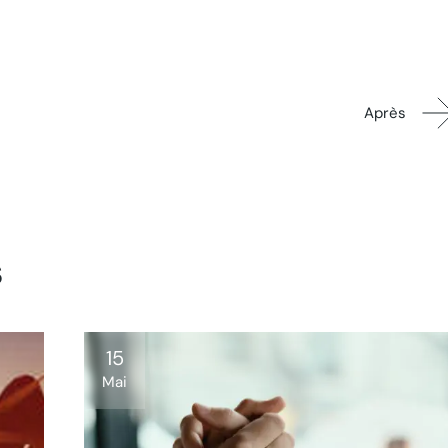
Après
s
15
Mai