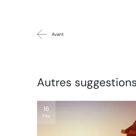
Avant
Autres suggestion
16
Fév