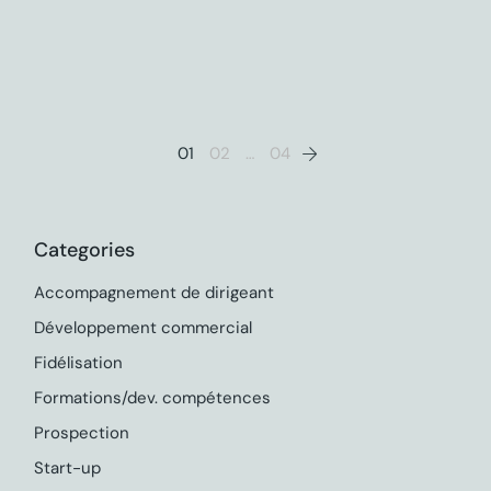
Pagination
01
02
…
04
des
publications
Categories
Accompagnement de dirigeant
Développement commercial
Fidélisation
Formations/dev. compétences
Prospection
Start-up