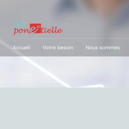
Accueil
Votre besoin
Nous sommes
Faire décoller mon business
Accélérer et maîtriser ma croissance
Pérenniser et/ou réinventer mon
business
Lancer et propulser ma startup
Direction commerciale externalisée
et/ou en temps partagé