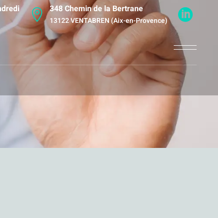
ndredi
348 Chemin de la Bertrane
13122 VENTABREN (Aix-en-Provence)